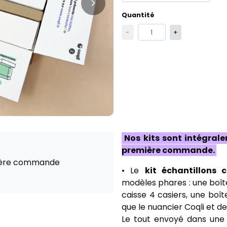
Quantité
-
+
Nos kits sont intégral
première commande.
mière commande
• Le
kit échantillons 
modèles phares : une boîte
caisse 4 casiers, une boîte
que le nuancier Coqli et d
Le tout envoyé dans une 