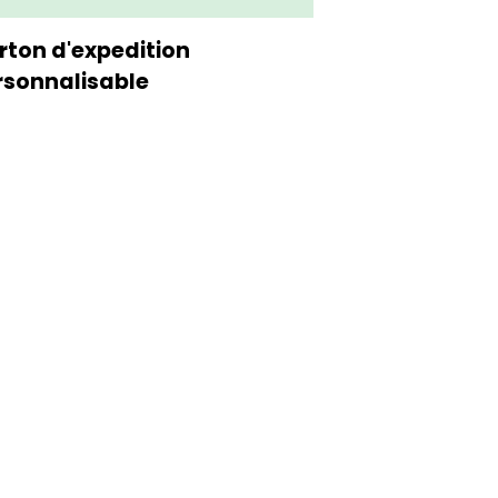
rton d'expedition
Etui d'expéd
rsonnalisable