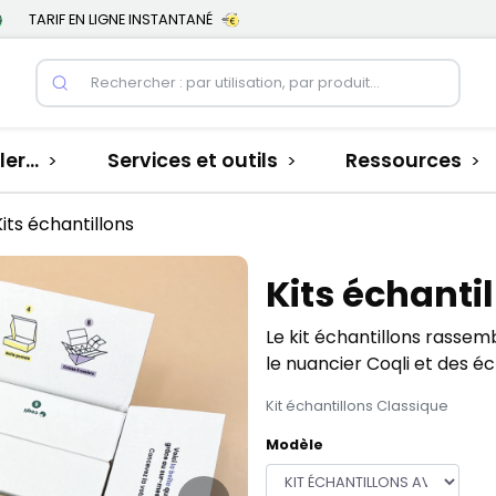
TARIF EN LIGNE INSTANTANÉ
er...
Services et outils
Ressources
>
>
>
Kits échantillons
Kits échanti
Le kit échantillons rassem
le nuancier Coqli et des é
Kit échantillons Classique
Modèle