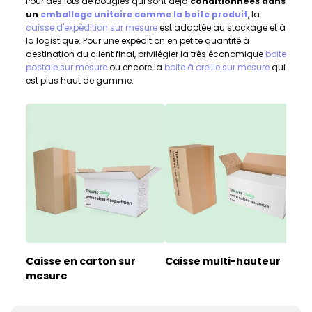
Pour des lots de bougies qui sont déjà
conditionnées dans
un
emballage unitaire comme la boite produit
, la
caisse d'expédition sur mesure
est adaptée au stockage et à
la logistique. Pour une expédition en petite quantité à
destination du client final, privilégier la très économique
boite
postale sur mesure
ou encore la
boite à oreille sur mesure
qui
est plus haut de gamme.
Caisse en carton sur
Caisse multi-hauteur
B
mesure