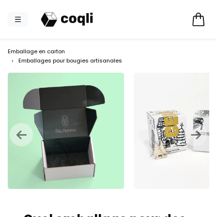
Emballage en carton
›
Emballages pour bougies artisanales