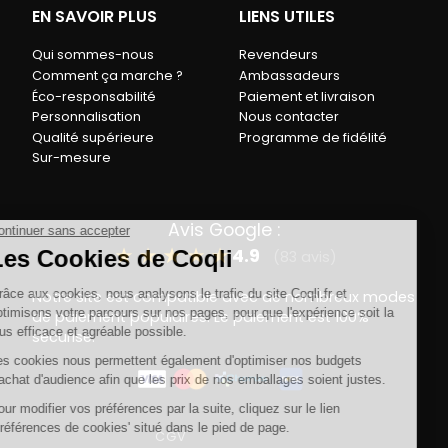
EN SAVOIR PLUS
LIENS UTILES
Qui sommes-nous
Revendeurs
Comment ça marche ?
Ambassadeurs
Éco-responsabilité
Paiement et livraison
Personnalisation
Nous contacter
Qualité supérieure
Programme de fidélité
Sur-mesure
Avis Google :
★
★
★
★
★
4.9
(83 avis)
Notre site est compatible avec de nombreux modes
de paiement populaires. Le paiement est 100%
sécurisé.
CGV