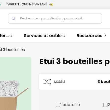
TARIF EN LIGNE INSTANTANÉ
er...
Services et outils
Ressources
>
>
>
ui 3 bouteilles
Etui 3 bouteilles
3 bout
MODÈLE
1 bouteille
2