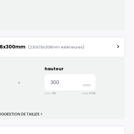
>
76x300mm
(230x78x308mm extérieures)
hauteur
×
mm
min:
60
max:
1769
GGESTION DE TAILLES >