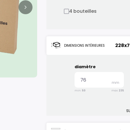
4 bouteilles
228x
DIMENSIONS INTÉRIEURES
diamètre
mm
min:
50
max:
235
SU