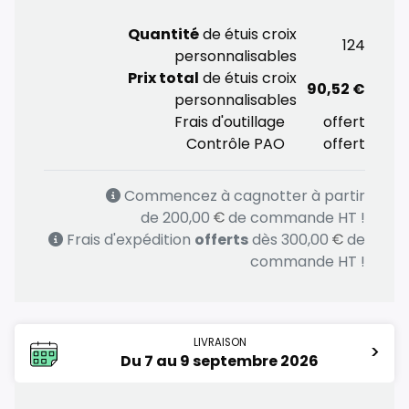
Quantité
de étuis croix
124
Activation de la
cagnotte
dès 418 pièces.
personnalisables
Frais d’expédition
offerts dès 670 pièces.
Prix total
de étuis croix
90,52 €
Accompagnement graphique
offert dès 838
personnalisables
pièces.
Frais d'outillage
offert
Contrôle PAO
offert
Commencez à cagnotter à partir
de
200,00
de commande HT !
Frais d'expédition
offerts
dès
300,00
de
commande HT !
LIVRAISON
>
Du 7 au 9 septembre 2026