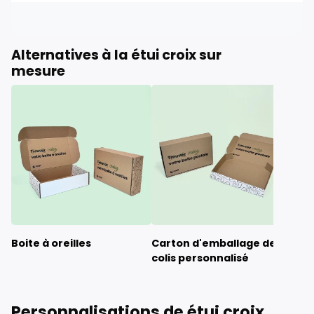
Alternatives à la étui croix sur
mesure
Boite à oreilles
Carton d'emballage de
Car
colis personnalisé
Personnalisations de étui croix