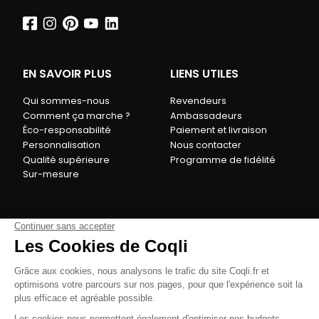
EN SAVOIR PLUS
LIENS UTILES
Qui sommes-nous
Revendeurs
Comment ça marche ?
Ambassadeurs
Éco-responsabilité
Paiement et livraison
Personnalisation
Nous contacter
Qualité supérieure
Programme de fidélité
Sur-mesure
Avis Google :
★
★
★
★
★
4.9
(83 avis)
Notre site est compatible avec de nombreux modes
de paiement populaires. Le paiement est 100%
sécurisé.