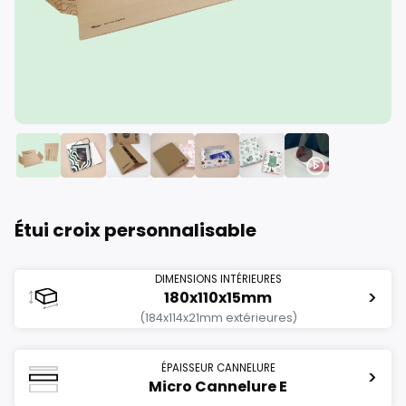
longueur
mm
Étui croix personnalisable
min:
80
max:
1707
largeur
DIMENSIONS INTÉRIEURES
>
180x110x15mm
(184x114x21mm extérieures)
mm
min:
80
max:
951
ÉPAISSEUR CANNELURE
>
Micro Cannelure E
hauteur