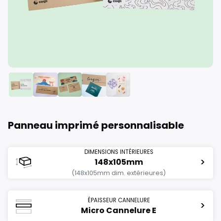
longueur
Panneau imprimé personnalisable
mm
DIMENSIONS INTÉRIEURES
min:
80
max:
1200
>
148x105mm
(148x105mm dim. extérieures)
largeur
ÉPAISSEUR CANNELURE
>
Micro Cannelure E
mm