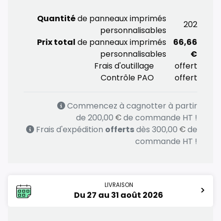
Quantité
de panneaux imprimés
202
Activation de la
cagnotte
dès 1834 pièces.
personnalisables
Frais d’expédition
offerts dès 2854 pièces.
Prix total
de panneaux imprimés
66,66
Accompagnement graphique
offert dès 3670
personnalisables
€
pièces.
Frais d'outillage
offert
Contrôle PAO
offert
Commencez à cagnotter à partir
de
200,00
de commande HT !
Frais d'expédition
offerts
dès
300,00
de
commande HT !
LIVRAISON
>
Du 27 au 31 août 2026