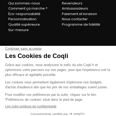
Qui sommes-nous
Revendeurs
Comment ça marche ?
Ambassadeurs
Éco-responsabilité
Paiement et livraison
Personnalisation
Nous contacter
Qualité supérieure
Programme de fidélité
Sur-mesure
Avis Google :
★
★
★
★
★
4.9
(83 avis)
Notre site est compatible avec de nombreux modes
de paiement populaires. Le paiement est 100%
sécurisé.
CGV
MENTIONS LÉGALES
POLITIQUE DE CONFIDENTIALITÉ