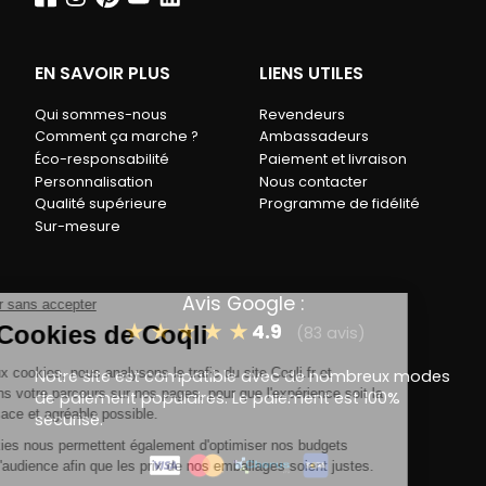
EN SAVOIR PLUS
LIENS UTILES
Qui sommes-nous
Revendeurs
Comment ça marche ?
Ambassadeurs
Éco-responsabilité
Paiement et livraison
Personnalisation
Nous contacter
Qualité supérieure
Programme de fidélité
Sur-mesure
Avis Google :
★
★
★
★
★
4.9
(83 avis)
Notre site est compatible avec de nombreux modes
de paiement populaires. Le paiement est 100%
sécurisé.