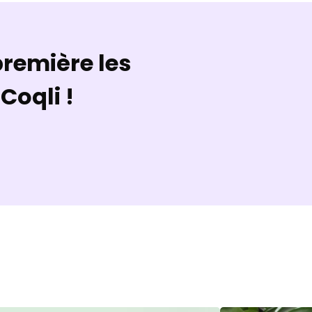
remière les
Coqli !