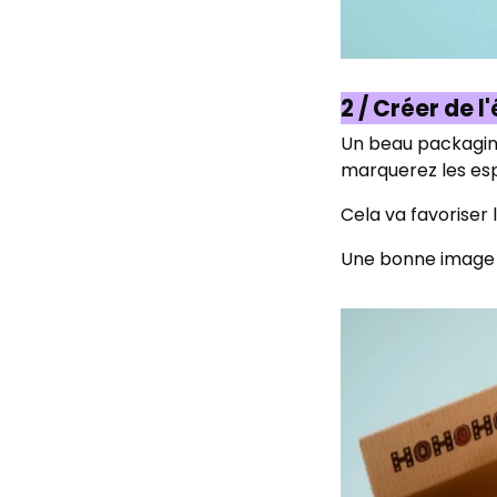
2 / Créer de 
Un beau packaging,
marquerez les esp
Cela va favoriser 
Une bonne image v