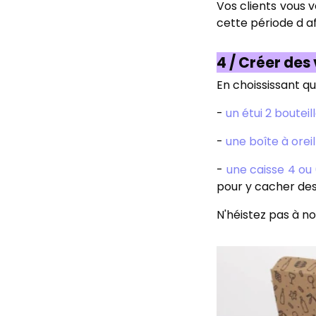
Vos clients vous 
cette période d af
4 / Créer des
En choississant qu
-
un étui 2 bouteil
-
une boîte à oreil
-
une caisse 4 ou 
pour y cacher des
N'héistez pas à no