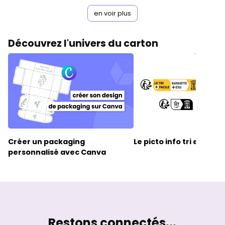
en voir plus
Découvrez l'univers du carton
Créer un packaging
Le picto
info tri
en prat
personnalisé
avec Canva
Restons connectés...