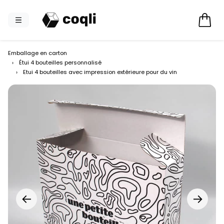
Emballage en carton
›
Étui 4 bouteilles personnalisé
›
Etui 4 bouteilles avec impression extérieure pour du vin
←
→