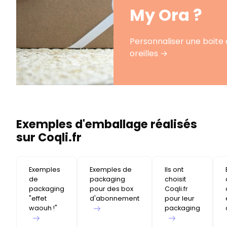
My Ora ?
Personnaliser une boite 
oreilles →
Exemples d'emballage réalisés
sur Coqli.fr
Exemples
Exemples de
Ils ont
de
packaging
choisit
packaging
pour des box
Coqli.fr
"effet
d'abonnement
pour leur
waouh !"
packaging