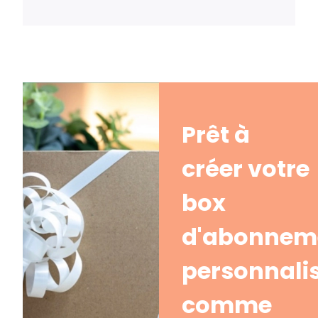
Prêt à
créer votre
box
d'abonnem
personnali
comme