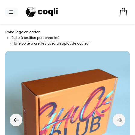
Emballage en carton
›
Boite à oreilles personnalisé
›
Une boite à oreilles avec un aplat de couleur
←
→