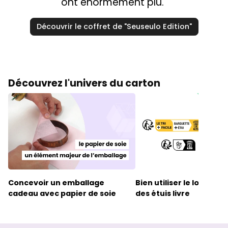
ont énormément plu."
Découvrir le coffret de "Seuseulo Edition"
Découvrez l'univers du carton
Concevoir un
emballage
Bien utiliser le
logo trim
cadeau avec papier de soie
des étuis livre