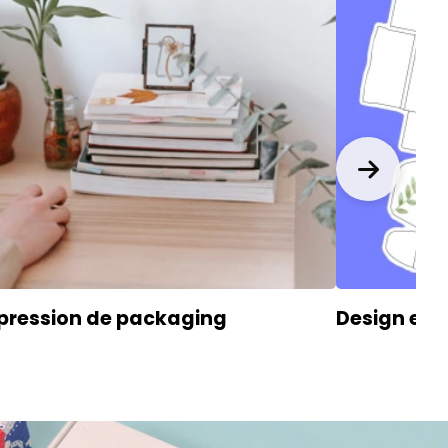
pression de packaging
Design et 