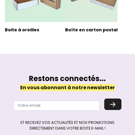
Boite à oreilles
Boîte en carton postal
Emb
coli
Restons connectés...
En vous abonnant à notre newsletter
→
ET RECEVEZ VOS ACTUALITÉS ET NOS PROMOTIONS
DIRECTEMENT DANS VOTRE BOITE E-MAIL !