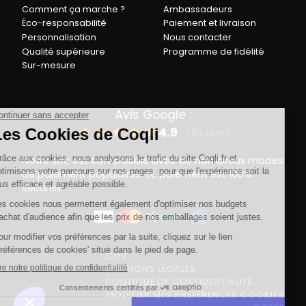
Comment ça marche ?
Ambassadeurs
Éco-responsabilité
Paiement et livraison
Personnalisation
Nous contacter
Qualité supérieure
Programme de fidélité
Sur-mesure
Avis Google :
★
★
★
★
★
4.9
(83 avis)
Notre site est compatible avec de nombreux modes
de paiement populaires. Le paiement est 100%
sécurisé.
CGV
MENTIONS LÉGALES
POLITIQUE DE CONFIDENTIALITÉ
MODIFIER MES PRÉFÉRENCES COOKIES