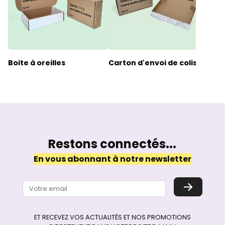
Boite à oreilles
Carton d'envoi de colis
Boît
mes
Restons connectés...
En vous abonnant à notre newsletter
→
ET RECEVEZ VOS ACTUALITÉS ET NOS PROMOTIONS